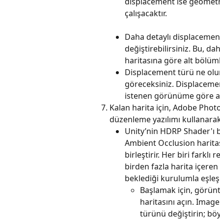
displacement ise geometr
çalışacaktır.
Daha detaylı displacement
değiştirebilirsiniz. Bu, d
haritasına göre alt bölüml
Displacement türü ne olurs
göreceksiniz. Displacement
istenen görünüme göre aya
Kalan harita için, Adobe Phot
düzenleme yazılımı kullanarak
Unity’nin HDRP Shader'ı bi
Ambient Occlusion haritası
birleştirir. Her biri farklı
birden fazla harita içeren
beklediği kurulumla eşle
Başlamak için, görün
haritasını açın. Imag
türünü değiştirin; böy