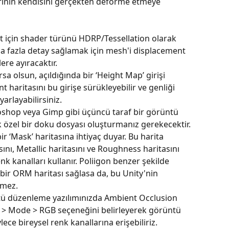
inin kendisini gerçekten deforme etmeye 
 için shader türünü HDRP/Tessellation olarak 
aha fazla detay sağlamak için mesh'i displacement 
ere ayıracaktır.
a olsun, açıldığında bir ‘Height Map’ girişi 
 haritasını bu girişe sürükleyebilir ve genliği 
rlayabilirsiniz.
oshop veya Gimp gibi üçüncü taraf bir görüntü 
 özel bir doku dosyası oluşturmanız gerekecektir.
r ‘Mask’ haritasına ihtiyaç duyar. Bu harita 
nı, Metallic haritasını ve Roughness haritasını 
 renk kanalları kullanır. Poliigon benzer şekilde 
 bir ORM haritası sağlasa da, bu Unity'nin 
şmez.
tü düzenleme yazılımınızda Ambient Occlusion 
e > Mode > RGB seçeneğini belirleyerek görüntü 
lece bireysel renk kanallarına erişebiliriz.