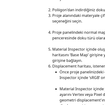
Poliigon'dan indirdiğiniz doku
Proje alanındaki materyale çif
seçeneğini seçin.
Proje panelindeki normal map 
penceresinde doku türü olara
Material Inspector içinde olu
haritasını ‘Base Map’ girişine
girişine bağlayın.
Displacement haritası, istene
Önce proje panelinizdeki 
Inspector içinde ‘sRGB’ o
Material Inspector içinde
ayarını Vertex veya Pixel 
geometri displacement'ını 