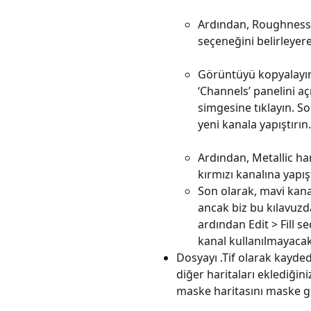
Ardından, Roughness h
seçeneğini belirleye
Görüntüyü kopyalayın
‘Channels’ panelini açı
simgesine tıklayın. So
yeni kanala yapıştırın.
Ardından, Metallic ha
kırmızı kanalına yapışt
Son olarak, mavi kanal
ancak biz bu kılavuzd
ardından Edit > Fill s
kanal kullanılmayacakt
Dosyayı .Tif olarak kayde
diğer haritaları eklediğini
maske haritasını maske gir