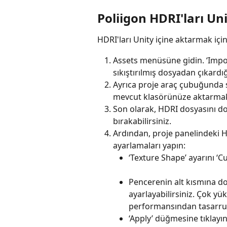
Poliigon HDRI'ları Unit
HDRI'ları Unity içine aktarmak için
Assets menüsüne gidin. ‘Impor
sıkıştırılmış dosyadan çıkardığ
Ayrıca proje araç çubuğunda s
mevcut klasörünüze aktarmak 
Son olarak, HDRI dosyasını d
bırakabilirsiniz.
Ardından, proje panelindeki H
ayarlamaları yapın:
‘Texture Shape’ ayarını ‘C
Pencerenin alt kısmına d
ayarlayabilirsiniz. Çok yü
performansından tasarruf e
‘Apply’ düğmesine tıklayı