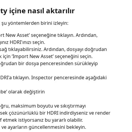
y içine nasıl aktarılır
 şu yöntemlerden birini izleyin:
t New Asset’ seçeneğine tıklayın. Ardından, 
ınız HDRI'ınızı seçin.
ağ tıklayabilirsiniz. Ardından, dosyayı doğrudan 
için ‘Import New Asset’ seçeneğini seçin.
oğrudan bir dosya penceresinden sürükleyip 
DRI'a tıklayın. Inspector penceresinde aşağıdaki 
ube’ olarak değiştirin
oğru, maksimum boyutu ve sıkıştırmayı 
ksek çözünürlüklü bir HDRI indirdiyseniz ve render 
tmek istiyorsanız bu yararlı olabilir.
n ve ayarların güncellenmesini bekleyin.