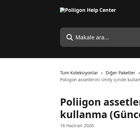
Ana içeriğe geç
Makale ara...
Tüm Koleksiyonlar
Diğer Paketler
Poliigon assetlerini Unity içinde kull
Poliigon assetle
kullanma (Günce
16 Haziran 2026