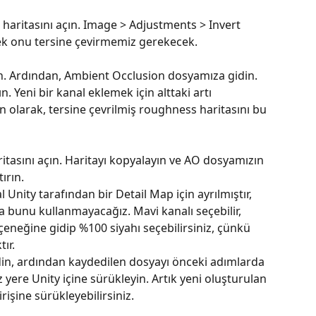
aritasını açın. Image > Adjustments > Invert 
rek onu tersine çevirmemiz gerekecek.
. Ardından, Ambient Occlusion dosyamıza gidin. 
n. Yeni bir kanal eklemek için alttaki artı 
n olarak, tersine çevrilmiş roughness haritasını bu 
ritasını açın. Haritayı kopyalayın ve AO dosyamızın 
ırın.
 Unity tarafından bir Detail Map için ayrılmıştır, 
a bunu kullanmayacağız. Mavi kanalı seçebilir, 
eçeneğine gidip %100 siyahı seçebilirsiniz, çünkü 
ır.
din, ardından kaydedilen dosyayı önceki adımlarda 
z yere Unity içine sürükleyin. Artık yeni oluşturulan 
işine sürükleyebilirsiniz.