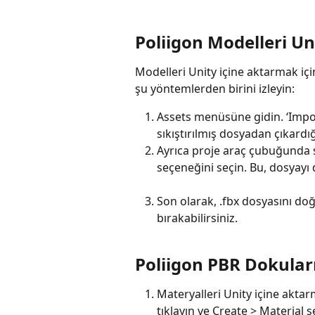
Poliigon Modelleri Uni
Modelleri Unity içine aktarmak içi
şu yöntemlerden birini izleyin:
Assets menüsüne gidin. ‘Impor
sıkıştırılmış dosyadan çıkardığ
Ayrıca proje araç çubuğunda sa
seçeneğini seçin. Bu, dosyayı
Son olarak, .fbx dosyasını do
bırakabilirsiniz.
Poliigon PBR Dokuları 
Materyalleri Unity içine aktar
tıklayın ve Create > Material s