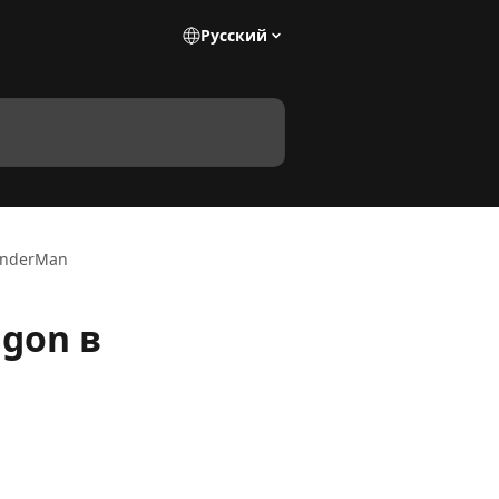
Pусский
RenderMan
igon в
 