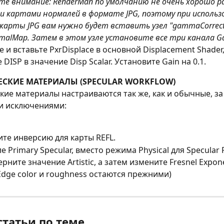
е внимание: RenderMan по умолчанию не очень хорошо р
 картами нормалей в формате JPG, поэтому при использо
карты JPG вам нужно будет вставить узел "gammaCorrect
rmalMap. Затем в этом узле установите все три канала G
 и вставьте PxrDisplace в основной Displacement Shader,
 DISP в значение Disp Scalar. Установите Gain на 0.1.
СКИЕ МАТЕРИАЛЫ (SPECULAR WORKFLOW)
ие материалы настраиваются так же, как и обычные, за
 исключениями:
те инверсию для карты REFL.
е Primary Specular, вместо режима Physical для Specular F
рните значение Artistic, а затем измените Fresnel Expone
Edge color и roughness остаются прежними)
статьи по теме