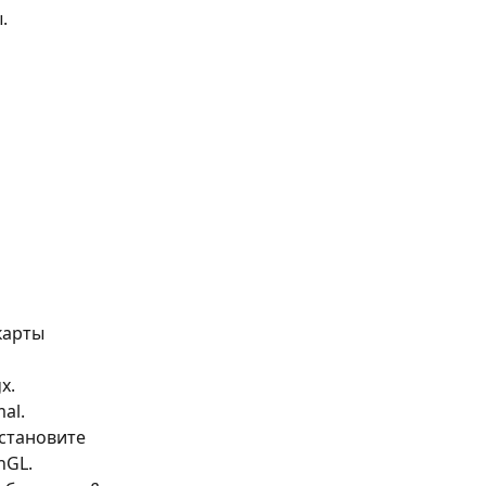
.
карты 
x.
al.
становите 
nGL. 