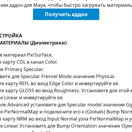
нии аддон для Maya, чтобы быстро загружать материалы
Получить аддон
АСТРОЙКА
АТЕРИАЛЫ (Диэлектрики)
е материал PxrSurface.
 карту COL в канал Color.
е Primary Specular:
вите для Specular Fresnel Mode значение Physical.
те карту REFL во вход Edge Color и инвертируйте её.
ьте карту GLOSS во вход Roughness. Установите для этой 
е Linear и инвертируйте её.
деле Advanced установите для Specular model значение Gg
е PxrNormalMap и подключите его к (Globals) Bump Norm
е карту NRM во вход Input Normal узла PxrNormalMap и у
е Linear. Установите для Bump Orientation значение Ope