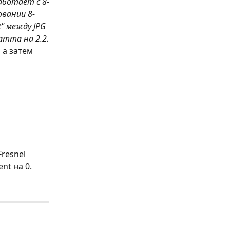
аботает с 8-
вании 8-
" между JPG 
amma на 2.2.
 а затем 
 
resnel 
nt на 0. 