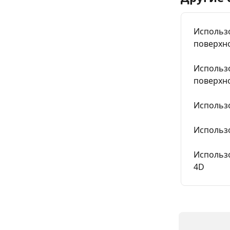
Использо
поверхно
Использо
поверхно
Использо
Использо
Использо
4D