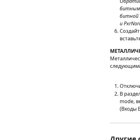
Обратит
битными
битной 
и PxrNo
Создайте
вставьте
МЕТАЛЛИЧЕ
Металлическ
следующими
Отключи
В раздел
mode, ве
(Входы 
Другие 