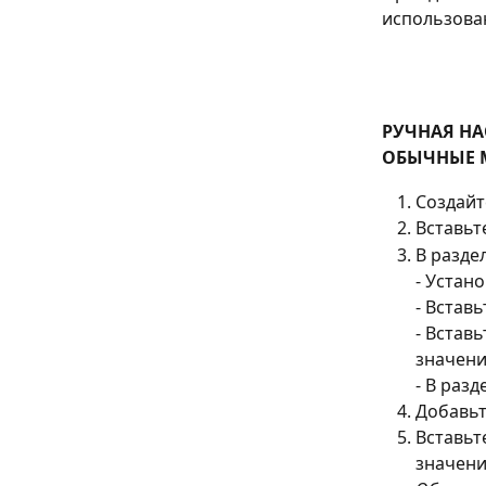
использова
РУЧНАЯ Н
ОБЫЧНЫЕ М
Создайт
Вставьте
В раздел
- Устано
- Вставь
- Встав
значени
- В раз
Добавьт
Вставьт
значени