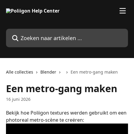
Naar de hoofdinhoud
Zoeken naar artikelen ...
Alle collecties
Blender
Een metro-gang maken
Een metro-gang maken
16 juni 2026
Bekijk hoe Poliigon textures werden gebruikt om een 
photoreal metro-scène te creëren: