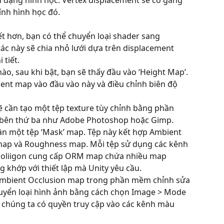
ến dạng hình học. Vertex displacement sẽ cố gắng 
ính hình học đó.
ết hơn, bạn có thể chuyển loại shader sang 
ác này sẽ chia nhỏ lưới dựa trên displacement 
 tiết.
ào, sau khi bật, bạn sẽ thấy đầu vào ‘Height Map’. 
ent map vào đầu vào này và điều chỉnh biên độ 
.
sẽ cần tạo một tệp texture tùy chỉnh bằng phần 
 bên thứ ba như Adobe Photoshop hoặc Gimp.
n một tệp ‘Mask’ map. Tệp này kết hợp Ambient 
 map và Roughness map. Mỗi tệp sử dụng các kênh 
oliigon cung cấp ORM map chứa nhiều map 
 khớp với thiết lập mà Unity yêu cầu.
Ambient Occlusion map trong phần mềm chỉnh sửa 
uyển loại hình ảnh bằng cách chọn Image > Mode 
 chúng ta có quyền truy cập vào các kênh màu 