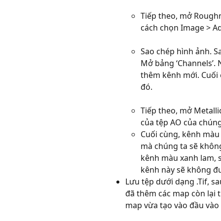
Tiếp theo, mở Rough
cách chọn Image > Ad
Sao chép hình ảnh. Sa
Mở bảng ‘Channels’. 
thêm kênh mới. Cuối 
đó.
Tiếp theo, mở Metall
của tệp AO của chúng
Cuối cùng, kênh màu 
mà chúng ta sẽ không
kênh màu xanh lam, sa
kênh này sẽ không đ
Lưu tệp dưới dạng .Tif, s
đã thêm các map còn lại 
map vừa tạo vào đầu vào