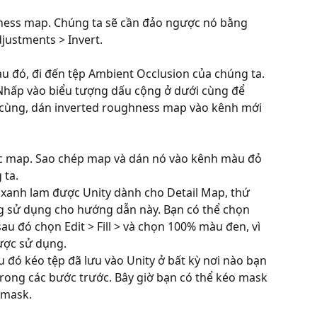
ness map. Chúng ta sẽ cần đảo ngược nó bằng 
justments > Invert.
u đó, đi đến tệp Ambient Occlusion của chúng ta. 
Nhấp vào biểu tượng dấu cộng ở dưới cùng để 
cùng, dán inverted roughness map vào kênh mới 
ic map. Sao chép map và dán nó vào kênh màu đỏ 
 ta.
xanh lam được Unity dành cho Detail Map, thứ 
 sử dụng cho hướng dẫn này. Bạn có thể chọn 
u đó chọn Edit > Fill > và chọn 100% màu đen, vì 
ược sử dụng.
au đó kéo tệp đã lưu vào Unity ở bất kỳ nơi nào bạn 
trong các bước trước. Bây giờ bạn có thể kéo mask 
 mask.