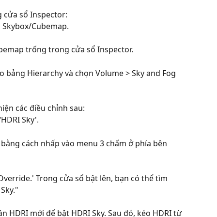
g cửa sổ Inspector:
nh Skybox/Cubemap.
emap trống trong cửa sổ Inspector.
ào bảng Hierarchy và chọn Volume > Sky and Fog 
hiện các điều chỉnh sau:
‘HDRI Sky'.
y’ bằng cách nhấp vào menu 3 chấm ở phía bên 
verride.' Trong cửa sổ bật lên, bạn có thể tìm 
Sky."
n HDRI mới để bật HDRI Sky. Sau đó, kéo HDRI từ 