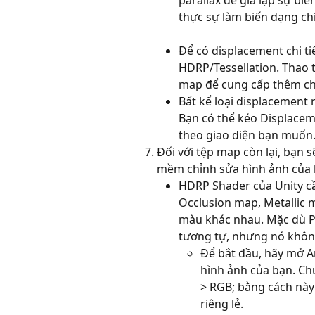
parallax để giả lập sự bi
thực sự làm biến dạng ch
Để có displacement chi ti
HDRP/Tessellation. Thao t
map để cung cấp thêm chi
Bất kể loại displacement n
Bạn có thể kéo Displacem
theo giao diện bạn muốn
Đối với tệp map còn lại, bạn 
mềm chỉnh sửa hình ảnh của
HDRP Shader của Unity cầ
Occlusion map, Metallic
màu khác nhau. Mặc dù P
tương tự, nhưng nó không
Để bắt đầu, hãy mở 
hình ảnh của bạn. Ch
> RGB; bằng cách này
riêng lẻ.