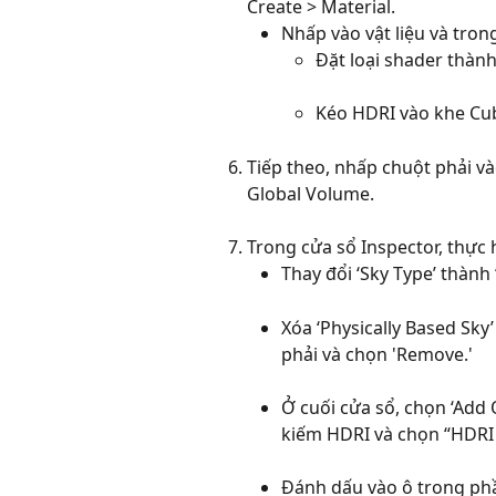
Create > Material.
Nhấp vào vật liệu và tron
Đặt loại shader thà
Kéo HDRI vào khe Cub
Tiếp theo, nhấp chuột phải v
Global Volume.
Trong cửa sổ Inspector, thực 
Thay đổi ‘Sky Type’ thành 
Xóa ‘Physically Based Sk
phải và chọn 'Remove.'
Ở cuối cửa sổ, chọn ‘Add O
kiếm HDRI và chọn “HDRI 
Đánh dấu vào ô trong phầ