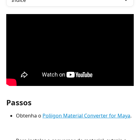
Índice
Passos
Obtenha o 
Poliigon Material Converter for Maya
.